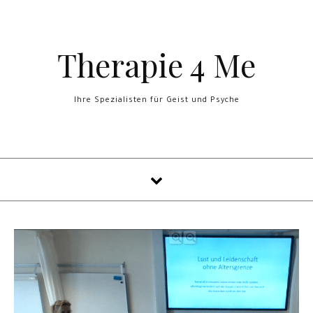
Therapie 4 Me
Ihre Spezialisten für Geist und Psyche